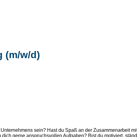
g (m/w/d)
nternehmens sein? Hast du Spaß an der Zusammenarbeit mit ein
u dich gerne anspruchsvollen Aufgaben? Bist du motiviert, ständ