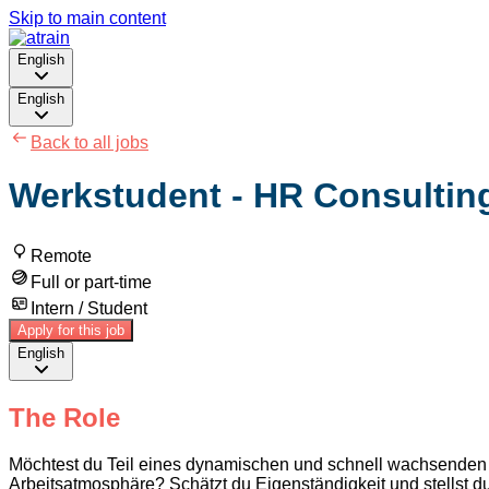
Skip to main content
English
English
Back to all jobs
Werkstudent - HR Consultin
Remote
Full or part-time
Intern / Student
Apply for this job
English
The Role
Möchtest du Teil eines dynamischen und schnell wachsenden U
Arbeitsatmosphäre? Schätzt du Eigenständigkeit und stellst d